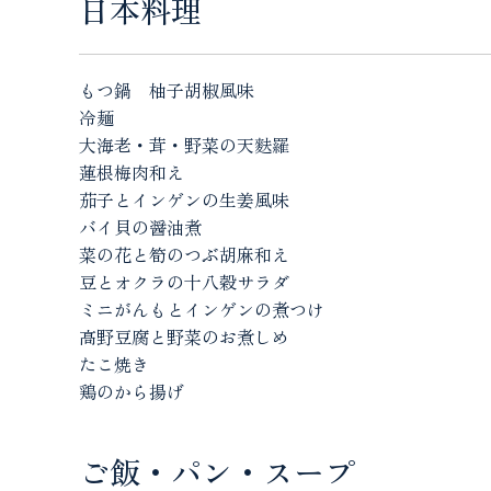
日本料理
もつ鍋 柚子胡椒風味
冷麺
大海老・茸・野菜の天麩羅
蓮根梅肉和え
茄子とインゲンの生姜風味
バイ貝の醤油煮
菜の花と筍のつぶ胡麻和え
豆とオクラの十八穀サラダ
ミニがんもとインゲンの煮つけ
高野豆腐と野菜のお煮しめ
たこ焼き
鶏のから揚げ
ご飯・パン・スープ