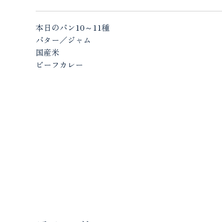
本日のパン
10
～
11
種
バター／ジャム
国産米
ビーフカレー