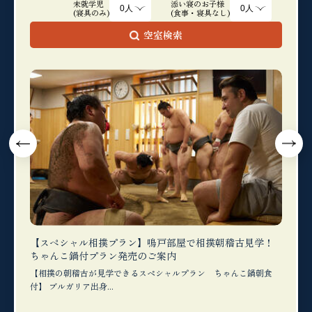
未就学児
添い寝のお子様
(寝具のみ)
(食事・寝具なし)
空室検索
藏」を
【スペシャル相撲プラン】鳴戸部屋で相撲朝稽古見学！
【お子
ちゃんこ鍋付プラン発売のご案内
額！ご
も心も大
【相撲の朝稽古が見学できるスペシャルプラン ちゃんこ鍋朝食
通常は
付】 ブルガリア出身...
人と同じ