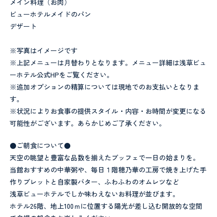
メイン料理（お肉）
ビューホテルメイドのパン
デザート
※写真はイメージです
※上記メニューは月替わりとなります。メニュー詳細は浅草ビュ
ーホテル公式HPをご覧ください。
※追加オプションの精算については現地でのお支払いとなりま
す。
※状況によりお食事の提供スタイル・内容・お時間が変更になる
可能性がございます。あらかじめご了承ください。
●ご朝食について●
天空の眺望と豊富な品数を揃えたブッフェで一日の始まりを。
当館おすすめの中華粥や、毎日１階穂乃華の工房で焼き上げた手
作りブレットと自家製バター、ふわふわのオムレツなど
浅草ビューホテルでしか味わえないお料理が並びます。
ホテル26階、地上100ｍに位置する陽光が差し込む開放的な空間