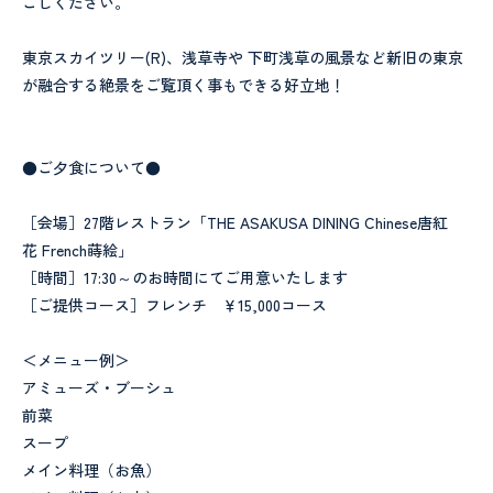
ごしください。
東京スカイツリー(R)、浅草寺や 下町浅草の風景など新旧の東京
が融合する絶景をご覧頂く事もできる好立地！
●ご夕食について●
［会場］27階レストラン「THE ASAKUSA DINING Chinese唐紅
花 French蒔絵」
［時間］17:30～のお時間にてご用意いたします
［ご提供コース］フレンチ ￥15,000コース
＜メニュー例＞
アミューズ・ブーシュ
前菜
スープ
メイン料理（お魚）