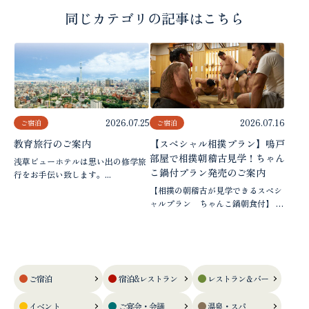
同じカテゴリの記事はこちら
2026.07.25
2026.07.16
ご宿泊
ご宿泊
教育旅行のご案内
【スペシャル相撲プラン】鳴戸
部屋で相撲朝稽古見学！ちゃん
浅草ビューホテルは思い出の修学旅
こ鍋付プラン発売のご案内
行をお手伝い致します。...
【相撲の朝稽古が見学できるスペシ
ャルプラン ちゃんこ鍋朝食付】 ブ
ルガリア出身...
ご宿泊
宿泊&レストラン
レストラン＆バー
イベント
ご宴会・会議
温泉・スパ