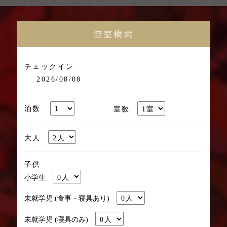
空室検索
チェックイン
2026/08/08
泊数
室数
大人
子供
小学生
未就学児 (食事・寝具あり)
未就学児 (寝具のみ)